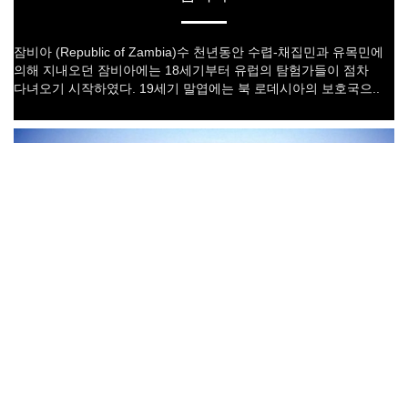
잠비아 (Republic of Zambia)수 천년동안 수렵-채집민과 유목민에
의해 지내오던 잠비아에는 18세기부터 유럽의 탐험가들이 점차
다녀오기 시작하였다. 19세기 말엽에는 북 로데시아의 보호국으..