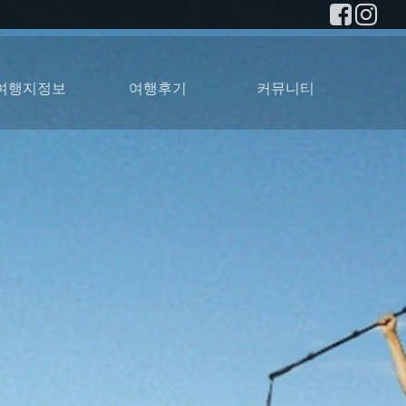
여행지정보
여행후기
커뮤니티
남부아프리카
케이프타운
남아공
사진갤러리
여행후기
1:1맞춤상담
질문과답변
공지사항