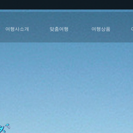
여행사소개
맞춤여행
여행상품
아프리카가자고소개
아프리카가자고활용
현지여행사선택방법
인사말
비지니스&학회
맞춤여행
방송코디
HOT베스트셀러
럭셔리투어
현지투어
트럭투어
허니문