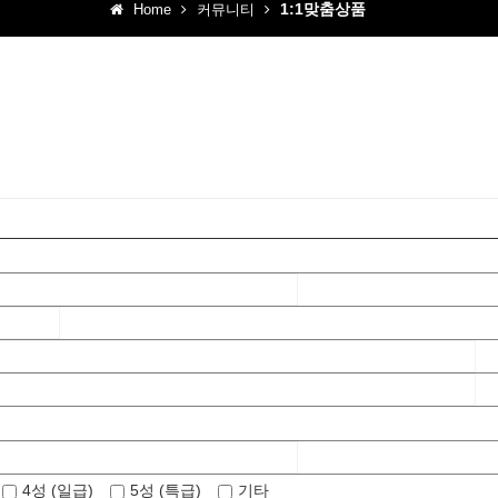
1:1맞춤상품
Home
커뮤니티
4성 (일급)
5성 (특급)
기타