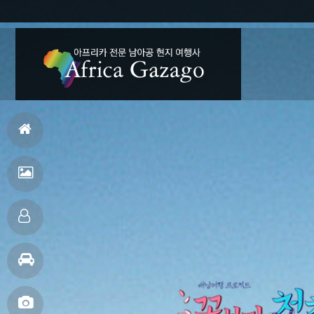
홈
으
여
로
행
맞
후
춤
여