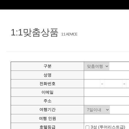
1:1맞춤상품
1:1 ADVICE
구분
성명
전화번호
-
-
이메일
주소
여행기간
여행 인원
호텔등급
3성 (투어리스트급)