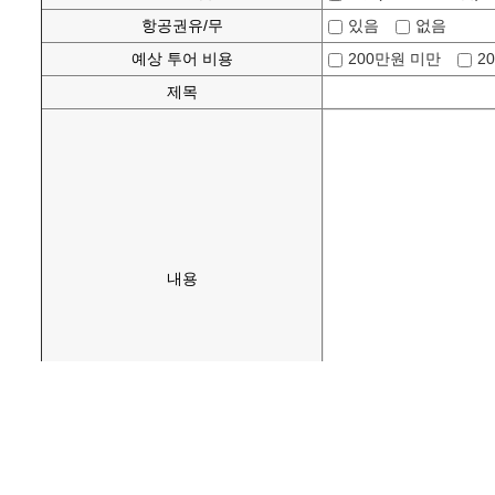
항공권유/무
있음
없음
예상 투어 비용
200만원 미만
2
제목
내용
파일첨부