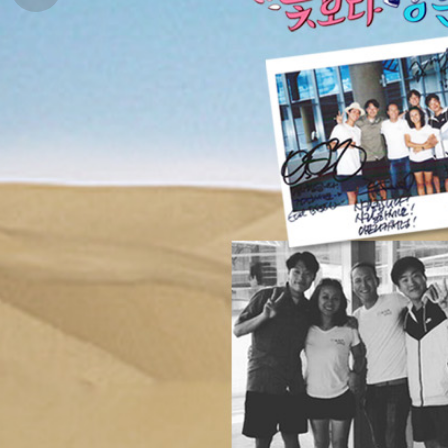
기
여
행
사
행
지
진
정
갤
보
러
리