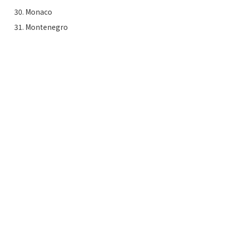
30. Monaco
31. Montenegro
32. Netherlands
33. Nepal
34. North Macedonia
35. Oman
36. Palestine
37. Panama
38. Palau
39. Paraguay
40. Portugal
31. Pureto Rico
42. Romania
43. Qatar
44. Russia