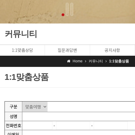
커뮤니티
1:1맞춤상담
질문과답변
공지사항
Home
커뮤니티
1:1맞춤상품
1:1맞춤상품
구분
성명
전화번호
-
-
이메일