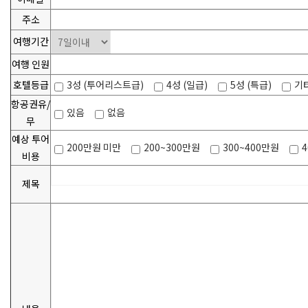
주소
여행기간
여행 인원
호텔등급
3성 (투어리스트급)
4성 (일급)
5성 (특급)
기
항공권유/
있음
없음
무
예상 투어
200만원 미만
200~300만원
300~400만원
비용
제목