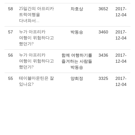
58
25일간의 아프리카
차호상
3652
2017-
트럭여행을
12-04
다녀와서...
57
누가 아프리카
박동승
3460
2017-
여행이 위험하다고
12-04
했던가?
56
누가 아프리카
함께 여행하기를
3436
2017-
여행이 위험하다고
즐겨하는 사람들
12-04
했던가?
박동승
55
테이블마운틴은 잘
양희정
3325
2017-
있나요?
12-04
54
여행 후기를 읽고
지홍덕
3124
2017-
12-04
53
기대 이상의 여행,
김성은
3259
2017-
감사합니다.
12-04