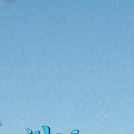
기
여
행
사
행
지
진
정
갤
보
러
리