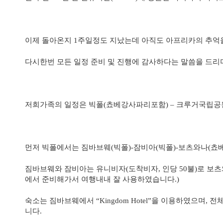
이제 돌아온지
1
주일정도 지났는데 아직도 아프리카의 추억
다시한번 모든 일정 준비 및 진행에 감사하다는 말씀을 드리
저희가족의 일정은 빅폴
(
쵸베강사파리포함
)
– 크루거국립공
먼저 빅폴에서는 짐바브웨
(
빅폴
)-
잠비아
(
빅폴
)-
보츠와나
(
쵸
짐바브웨와 잠비아는 유니비자
(
도착비자
,
인당
50
불
)
로 보
에서 준비해가서 여행내내 잘 사용하였습니다
.)
숙소는 짐바브웨에서 “
Kingdom Hotel
”을 이용하였으며
,
전체
니다
.