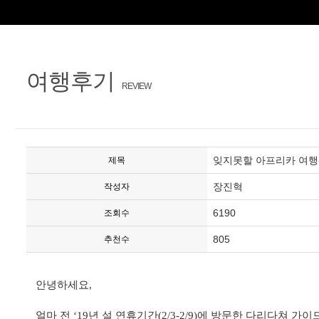
여행후기
REVIEW
잊지못할 아프리카 여행(19
제목
장진혁
작성자
6190
조회수
805
추천수
안녕하세요
,
얼마 전 ‘
19
년 설 연휴기간
(2/3-2/9)
에 방문한 다리다쳐 가이