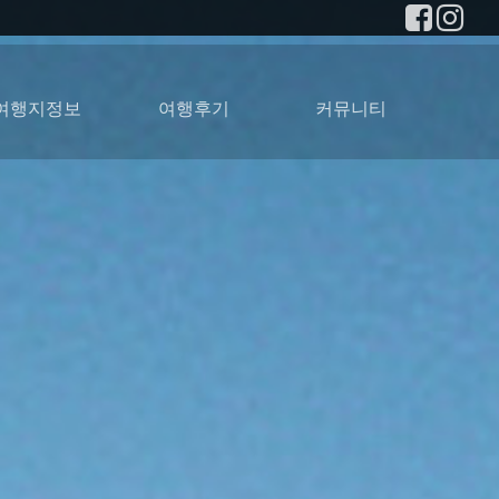
여행지정보
여행후기
커뮤니티
남부아프리카
케이프타운
남아공
사진갤러리
여행후기
1:1맞춤상담
질문과답변
공지사항