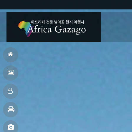
홈
으
여
로
행
맞
후
춤
여