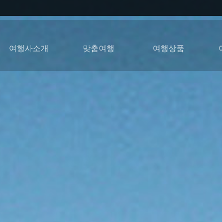
여행사소개
맞춤여행
여행상품
아프리카가자고소개
아프리카가자고활용
현지여행사선택방법
인사말
비지니스&학회
맞춤여행
방송코디
HOT베스트셀러
럭셔리투어
현지투어
트럭투어
허니문