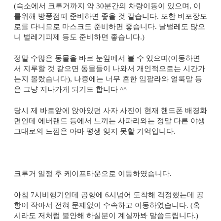
(
숙소에서 크루거까지 약
30
분간의 차량이동이 있으며
,
이
를위해 방풍점퍼 준비하면 좋을 것 같습니다
.
또한 비포장도
로를 다니므로 마스크도 준비하면 좋습니다
.
날벌레도 많으
니 벌레기피제 등도 준비하면 좋습니다
.)
정말 수많은 동물을 바로 눈앞에서 볼 수 있으며
(
이동하면
서 지루할 것 같으면 동물들이 나와서 개인적으로는 시간가
는지 몰랐습니다
),
나중에는 너무 흔한 임팔라와 얼룩말 등
은 그냥 지나가게 되기도 합니다
^^
당시 제 바로앞에 앉아있던 사자 사진이 현재 핸드폰 배경화
면인데 에버랜드 등에서 느끼는 사파리와는 정말 다른 야생
그대로의 느낌은 아마 평생 잊지 못할 기억입니다
.
크루거 일정 후 케이프타운으로 이동하였습니다
.
아침
7
시비행기인데 공항에
6
시넘어 도착해 걱정했는데 공
항이 작아서 전혀 문제없이 수속하고 이동하였습니다
. (
혹
시라도 저처럼 불안해 하실분이 계실까봐 말씀드립니다
.)