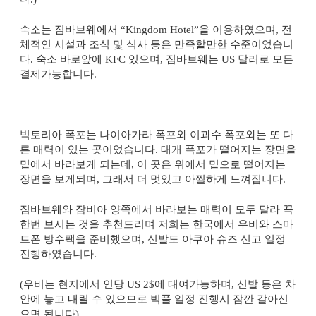
숙소는 짐바브웨에서 “
Kingdom Hotel
”을 이용하였으며
,
전
체적인 시설과 조식 및 식사 등은 만족할만한 수준이었습니
다
.
숙소 바로앞에
KFC
있으며
,
짐바브웨는
US
달러로 모든
결제가능합니다
.
빅토리아 폭포는 나이아가라 폭포와 이과수 폭포와는 또 다
른 매력이 있는 곳이었습니다
.
대개 폭포가 떨어지는 장면을
밑에서 바라보게 되는데
,
이 곳은 위에서 밑으로 떨어지는
장면을 보게되며
,
그래서 더 멋있고 아찔하게 느껴집니다
.
짐바브웨와 잠비아 양쪽에서 바라보는 매력이 모두 달라 꼭
한번 보시는 것을 추천드리며 저희는 한국에서 우비와 스마
트폰 방수팩을 준비했으며
,
신발도 아쿠아 슈즈 신고 일정
진행하였습니다
.
(
우비는 현지에서 인당
US 2$
에 대여가능하며
,
신발 등은 차
안에 놓고 내릴 수 있으므로 빅폴 일정 진행시 잠깐 갈아신
으면 됩니다
)