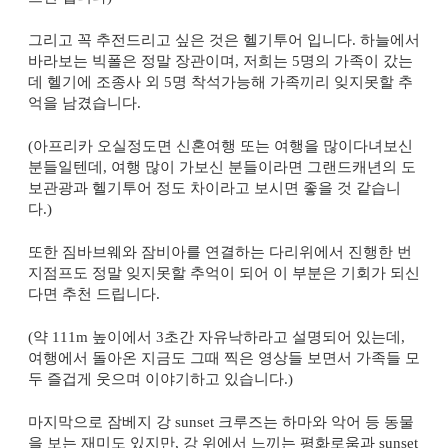
그리고 꼭 추전드리고 싶은 것은 헬기투어 입니다
.
하늘에서
바라보는 빅폴은 정말 장관이며
,
저희는
5
명의 가족이 갔는
데 헬기에 조종사 외
5
명 착석가능해 가족끼리 잊지못할 추
억을 남겼습니다
.
(
아프리카 오실정도면 신혼여행 또는 여행을 많이다녀보신
분들일텐데
,
여행 많이 가보신 분들이라면 그랜드캐년의 도
보관광과 헬기투어 정도 차이라고 보시면 좋을 것 같습니
다
.)
또한 짐바브웨와 잠비아를 연결하는 다리위에서 진행한 번
지점프도 정말 잊지못할 추억이 되어 이 부분은 기회가 되신
다면 추천 드립니다
.
(
약
111m
높이에서
3
초간 자유낙하라고 설명되어 있는데
,
여행에서 돌아온 지금도 그때 찍은 영상들 보면서 가족들 모
두 즐겁게 웃으며 이야기하고 있습니다
.)
마지막으로 잠베지 강
sunset
크루즈는 하마와 악어 등 동물
을 보는 재미도 있지만
,
강 위에서 느끼는 평화로움과
sunset