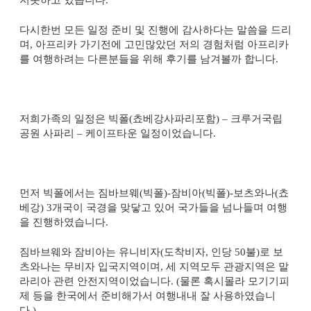
다시한번 모든 일정 준비 및 진행에 감사하다는 말씀을 드리
며
,
아프리카 가기전에 고민많았던 저의 경험처럼 아프리카
를 여행하려는 다른분들을 위해 후기를 남겨볼까 합니다
.
저희가족의 일정은 빅폴
(
쵸베강사파리포함
)
– 크루거국립
공원 사파리 – 케이프타운 일정이었습니다
.
먼저 빅폴에서는 짐바브웨
(
빅폴
)-
잠비아
(
빅폴
)-
보츠와나
(
쵸
베강
) 3
개국이 국경을 맞닿고 있어 국가들을 넘나들며 여행
을 진행하였습니다
.
짐바브웨와 잠비아는 유니비자
(
도착비자
,
인당
50
불
)
로 보
츠와나는 무비자 입국지역이며
,
세 지역모두 관광지역은 말
라리아 관련 안전지역이었습니다
. (
물론 혹시몰라 모기기피
제 등을 한국에서 준비해가서 여행내내 잘 사용하였습니
다
.)