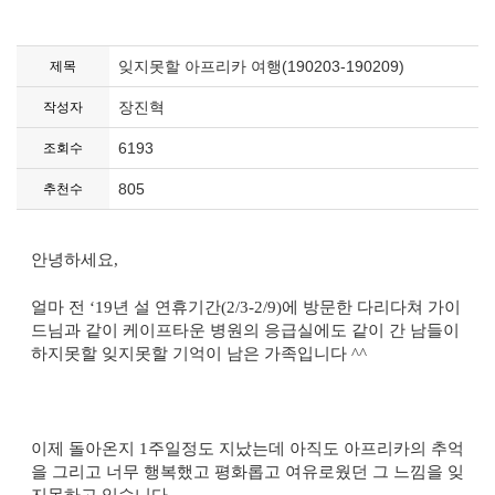
잊지못할 아프리카 여행(190203-190209)
제목
장진혁
작성자
6193
조회수
805
추천수
안녕하세요
,
얼마 전 ‘
19
년 설 연휴기간
(2/3-2/9)
에 방문한 다리다쳐 가이
드님과 같이 케이프타운 병원의 응급실에도 같이 간 남들이
하지못할 잊지못할 기억이 남은 가족입니다
^^
이제 돌아온지
1
주일정도 지났는데 아직도 아프리카의 추억
을 그리고 너무 행복했고 평화롭고 여유로웠던 그 느낌을 잊
지못하고 있습니다
.