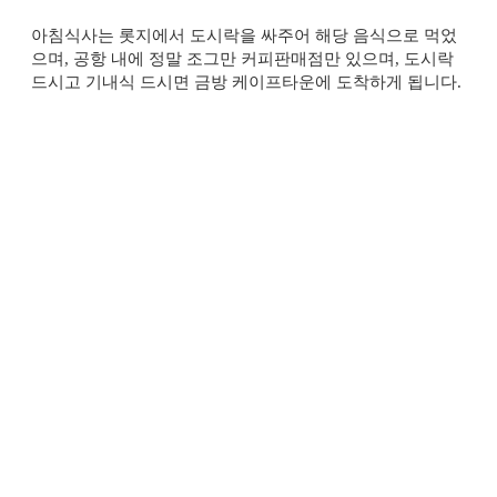
아침식사는 롯지에서 도시락을 싸주어 해당 음식으로 먹었
으며
,
공항 내에 정말 조그만 커피판매점만 있으며, 도시락
드시고 기내식 드시면 금방 케이프타운에 도착하게 됩니다
.
(
참고로 남아공은 자국화폐만을 사용하며
,
환전보다는 국제
현금카드로 공항
ATM
등에서 인출하시는 것을 추천드립니
다
.
더불어 남아공부터는 신용카드 사용이 자유로워 현금이
많이는 필요없을 것 같습니다
.)
케이프타운은 아프리카의 작은 유럽이라고 보시면 됩니다
.
깨끗한 거리와 발달한 도시로 휴양지 느낌 그대로의 도시입
니다
.
숙소는 “
The Table bay Hotel
”이었으며
,
해당 호텔은 워터프
론트몰과 바로 연결되어 있어 저녁에도 잠깐 나가 커피한잔
,
술한잔 하기 좋은 곳입니다
.
숙박과 식사는 모두 만족했으며
,
조식뷔페에 석화
(
굴
)
이 있
어 개인적으로는 신기했던 경험이었습니다
.
와플은 직원이
바로앞에서 만들어주니 디저트로 드시면 따뜻하고 맛있습