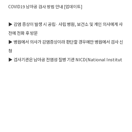
COVID19 남아공 검사 방법 안내 [업데이트]
▶
감염 증상이 발생 시 공립
·
사립 병원, 보건소 및 개인 의사에게 사
전에 전화 후 방문
▶ 병원에서 의사가 감염증상이라 판단할 경우에만 병원에서 검사 신
청
▶
검사기관은 남아공 전염성 질병 기관 NICD(National Institut
e for Communicable Disease) 과
사
립 연구소들로 크게 두곳으로 나누어지면 신청자가 기관 선정 가
능.
​ → NICD 검사비 무료
→ 사립 연구소 : R1,200​
※ 공립병원 통해 검사신청시 무료, 사립병원 통할 시 병원 이용료 청
구​